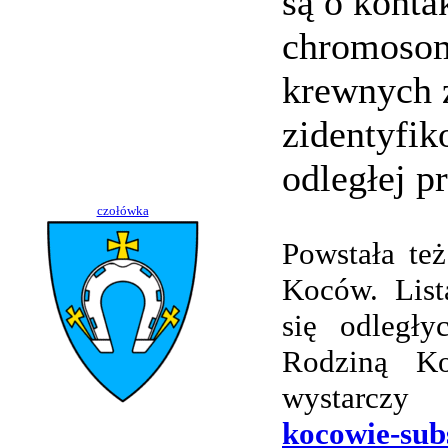
są o konta
chromosom
krewnych 
zidentyfi
odległej pr
czołówka
Powstała te
Koców. List
się odległ
Rodziną K
wystarczy
kocowie-su