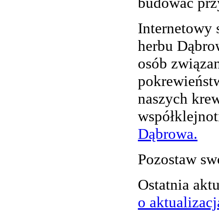
budować przy
Internetowy 
herbu Dąbrow
osób związa
pokrewieńst
naszych kre
współklejnot
Dąbrowa.
Pozostaw swó
Ostatnia akt
o aktualizacj