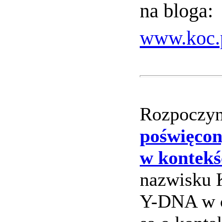
na bloga:
www.koc.p
Rozpoczy
poświęco
w kontekś
nazwisku 
Y-DNA w c