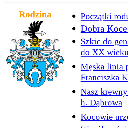
Rodzina
Początki rod
Dobra Koce 
Szkic do gen
do XX wiek
Męska linia 
Franciszka 
Nasz krewny 
h. Dąbrowa
Kocowie urzę