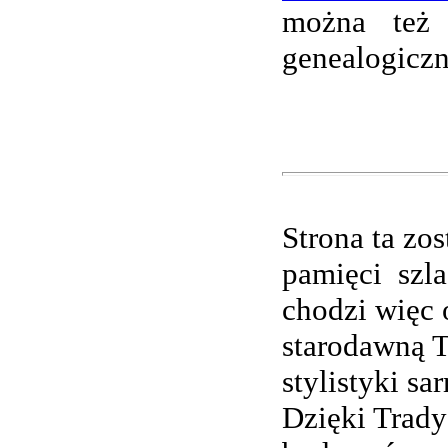
można też 
genealogiczn
Strona ta zo
pamięci szl
chodzi więc 
starodawną T
stylistyki s
Dzięki Trady